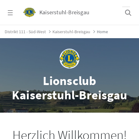
Zum Hauptinhalt springen
Kaiserstuhl-Breisgau
Lions Club Kaiserstuhl Breisgau - Kaiserstu
Distrikt 111 - Süd-West
Kaiserstuhl-Breisgau
Home
Lionsclub
Kaiserstuhl-Breisgau
Herzlich Willkommen!